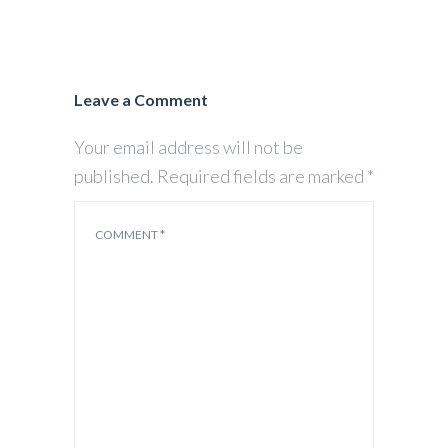
Leave a Comment
Your email address will not be
published.
Required fields are marked
*
COMMENT
*