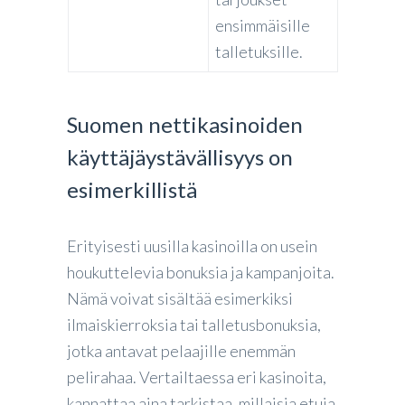
ensimmäisille
talletuksille.
Suomen nettikasinoiden
käyttäjäystävällisyys on
esimerkillistä
Erityisesti uusilla kasinoilla on usein
houkuttelevia bonuksia ja kampanjoita.
Nämä voivat sisältää esimerkiksi
ilmaiskierroksia tai talletusbonuksia,
jotka antavat pelaajille enemmän
pelirahaa. Vertailtaessa eri kasinoita,
kannattaa aina tarkistaa, millaisia etuja