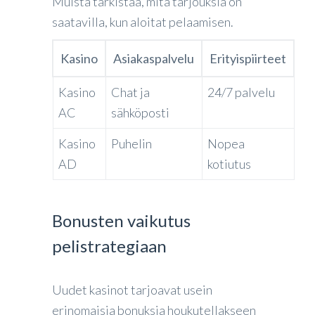
Muista tarkistaa, mitä tarjouksia on
saatavilla, kun aloitat pelaamisen.
Kasino
Asiakaspalvelu
Erityispiirteet
Kasino
Chat ja
24/7 palvelu
AC
sähköposti
Kasino
Puhelin
Nopea
AD
kotiutus
Bonusten vaikutus
pelistrategiaan
Uudet kasinot tarjoavat usein
erinomaisia bonuksia houkutellakseen