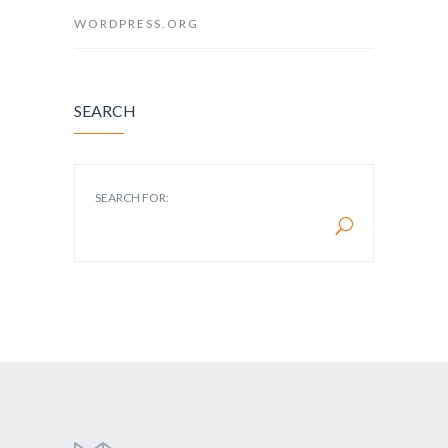
WORDPRESS.ORG
SEARCH
SEARCH FOR: