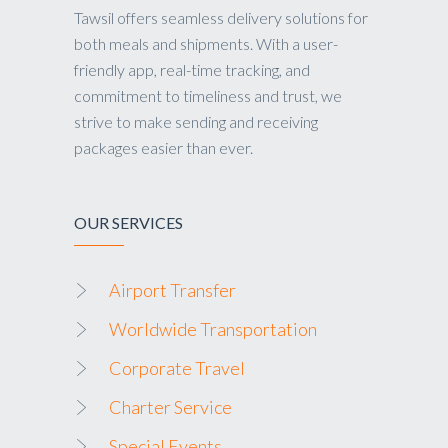
Tawsil offers seamless delivery solutions for
both meals and shipments. With a user-
friendly app, real-time tracking, and
commitment to timeliness and trust, we
strive to make sending and receiving
packages easier than ever.
OUR SERVICES
Airport Transfer
Worldwide Transportation
Corporate Travel
Charter Service
Special Events