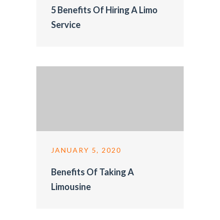
5 Benefits Of Hiring A Limo
Service
JANUARY 5, 2020
Benefits Of Taking A
Limousine