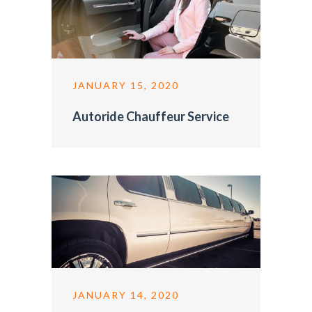
JANUARY 15, 2020
Autoride Chauffeur Service
JANUARY 14, 2020