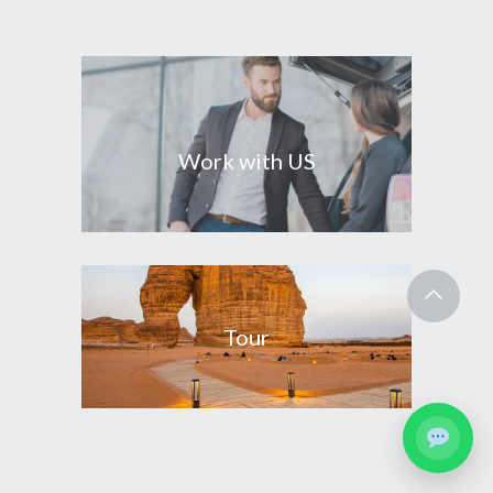
Work with US
Tour