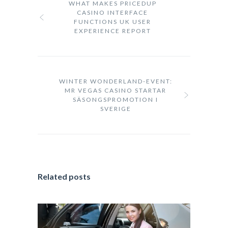
WHAT MAKES PRICEDUP
CASINO INTERFACE
FUNCTIONS UK USER
EXPERIENCE REPORT
WINTER WONDERLAND-EVENT:
MR VEGAS CASINO STARTAR
SÄSONGSPROMOTION I
SVERIGE
Related posts