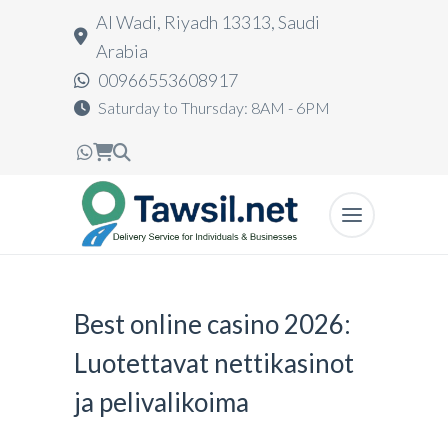
Al Wadi, Riyadh 13313, Saudi
Arabia
00966553608917
Saturday to Thursday: 8AM - 6PM
Best online casino 2026:
Luotettavat nettikasinot
ja pelivalikoima