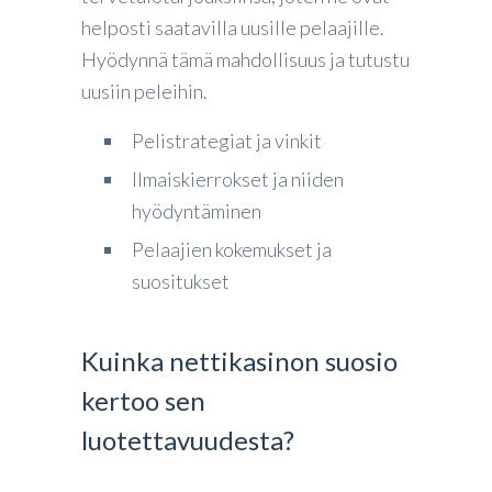
helposti saatavilla uusille pelaajille.
Hyödynnä tämä mahdollisuus ja tutustu
uusiin peleihin.
Pelistrategiat ja vinkit
Ilmaiskierrokset ja niiden
hyödyntäminen
Pelaajien kokemukset ja
suositukset
Kuinka nettikasinon suosio
kertoo sen
luotettavuudesta?