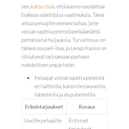
sen,
katso lisää
, että kasino noudattaa
tiukkoja sääntöjä ja vaatimuksia. Tämä
antaa pelaajille mielenrauhaa, ja he
voivat nauttia peleistä pelkäämättä
petoksia tai huijauksia. Turvallisuus on
tärkeä osa peli-iloa, ja Lempi Kasino on
sitoutunut tarjoamaan parhaan
mahdollisen ympäristön.
Pelaajat voivat nauttia peleistä
eri laitteilla, kuten tietokoneilla,
tableteilla ja älypuhelimilla.
Erikoistarjoukset
Kuvaus
Uusille pelaajille
Erityiset
tarjoukset