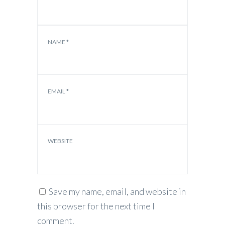
NAME
*
EMAIL
*
WEBSITE
Save my name, email, and website in
this browser for the next time I
comment.