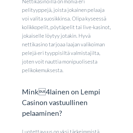
Nettikasinoilla on monia eri
pelityyppejä, joista jokainen pelaaja
voi valita suosikkinsa. Olipa kyseessä
kolikkopelit, pöytäpelit tai live-kasinot,
jokaiselle löytyy jotakin. Hyvä
nettikasino tarjoaa laajan valikoiman
pelejä eri tyyppisiltä valmistajilta,
joten voit nauttia monipuolisesta
pelikokemuksesta.
Mink4lainen on Lempi
Casinon vastuullinen
pelaaminen?
Luotettavuus on yksi tärkeimmistä