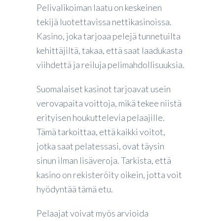
Pelivalikoiman laatu on keskeinen
tekijä luotettavissa nettikasinoissa.
Kasino, joka tarjoaa pelejä tunnetuilta
kehittäjiltä, takaa, että saat laadukasta
viihdettä ja reiluja pelimahdollisuuksia.
Suomalaiset kasinot tarjoavat usein
verovapaita voittoja, mikä tekee niistä
erityisen houkuttelevia pelaajille.
Tämä tarkoittaa, että kaikki voitot,
jotka saat pelatessasi, ovat täysin
sinun ilman lisäveroja. Tarkista, että
kasino on rekisteröity oikein, jotta voit
hyödyntää tämä etu.
Pelaajat voivat myös arvioida